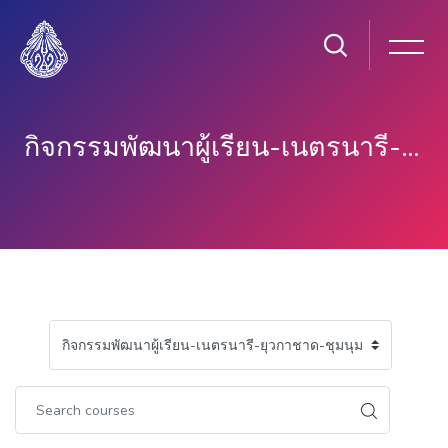
กิจกรรมพัฒนาผู้เรียน-เนตรนารี-ยุวกาชาด-ชุมนุม
Skip to main content