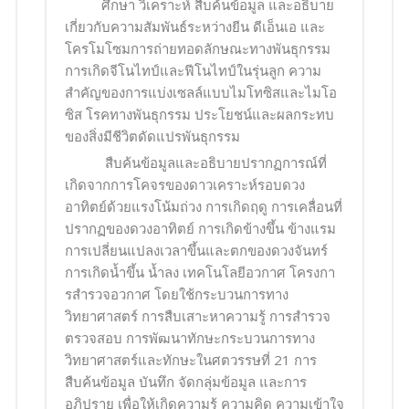
ศึกษา วิเคราะห์ สืบค้นข้อมูล และอธิบาย
เกี่ยวกับความสัมพันธ์ระหว่างยีน ดีเอ็นเอ และ
โครโมโซมการถ่ายทอดลักษณะทางพันธุกรรม
การเกิดจีโนไทป์และฟีโนไทป์ในรุ่นลูก ความ
สําคัญของการแบ่งเซลล์แบบไมโทซิสและไมโอ
ซิส โรคทางพันธุกรรม ประโยชน์และผลกระทบ
ของสิ่งมีชีวิตดัดแปรพันธุกรรม
สืบค้นข้อมูลและอธิบายปรากฏการณ์ที่
เกิดจากการโคจรของดาวเคราะห์รอบดวง
อาทิตย์ด้วยแรงโน้มถ่วง การเกิดฤดู การเคลื่อนที่
ปรากฏของดวงอาทิตย์ การเกิดข้างขึ้น ข้างแรม
การเปลี่ยนแปลงเวลาขึ้นและตกของดวงจันทร์
การเกิดน้ำขึ้น น้ำลง เทคโนโลยีอวกาศ โครงกา
รสํารวจอวกาศ โดยใช้กระบวนการทาง
วิทยาศาสตร์ การสืบเสาะหาความรู้ การสำรวจ
ตรวจสอบ การพัฒนาทักษะกระบวนการทาง
วิทยาศาสตร์และทักษะในศตวรรษที่ 21 การ
สืบค้นข้อมูล บันทึก จัดกลุ่มข้อมูล และการ
อภิปราย เพื่อให้เกิดความรู้ ความคิด ความเข้าใจ